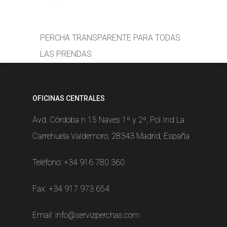
PERCHA TRANSPARENTE PARA TODAS
LAS PRENDAS
OFICINAS CENTRALES
Avd. Córdoba n 15 Naves 1º y 2º, Pol Ind La
Carrehuela Valdemoro, 28343 Madrid, España
Teléfono:
+34 916 780 360
Fax: +34 917 973 654
Email:
info@servizperchas.com