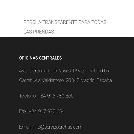
PERCHA TRANSPARENTE PARA TODAS
LAS PRENDAS
OFICINAS CENTRALES
Avd. Córdoba n 15 Naves 1º y 2º, Pol Ind La
Carrehuela Valdemoro, 28343 Madrid, España
Teléfono:
+34 916 780 360
Fax: +34 917 973 654
Email:
info@servizperchas.com