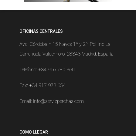
OFICINAS CENTRALES
Avd. Córdoba n 15 Naves 1º y 2º, Pol Ind La
Carrehuela Valdemoro, 28343 Madrid, España
Teléfono:
+34 916 780 360
Fax: +34 917 973 654
Email:
info@servizperchas.com
COMO LLEGAR