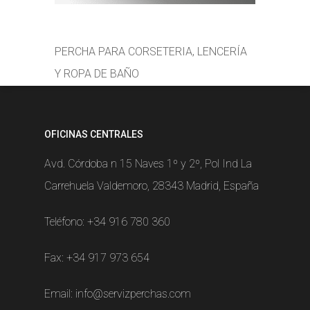
PERCHA PARA CORSETERIA, LENCERÍA
Y ROPA DE BAÑO
OFICINAS CENTRALES
Avd. Córdoba n 15 Naves 1º y 2º, Pol Ind La
Carrehuela Valdemoro, 28343 Madrid, España
Teléfono:
+34 916 780 360
Fax: +34 917 973 654
Email:
info@servizperchas.com