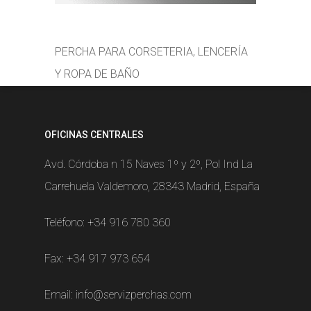
PERCHA PARA CORSETERIA, LENCERÍA
Y ROPA DE BAÑO
OFICINAS CENTRALES
Avd. Córdoba n 15 Naves 1º y 2º, Pol Ind La
Carrehuela Valdemoro, 28343 Madrid, España
Teléfono:
+34 916 780 360
Fax: +34 917 973 654
Email:
info@servizperchas.com