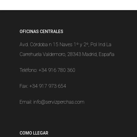
OFICINAS CENTRALES
Avd. Córdoba n 15 Naves 1º y 2º, Pol Ind La
Carrehuela Valdemoro, 28343 Madrid, España
Teléfono:
+34 916 780 360
Fax: +34 917 973 654
Email:
info@servizperchas.com
COMO LLEGAR