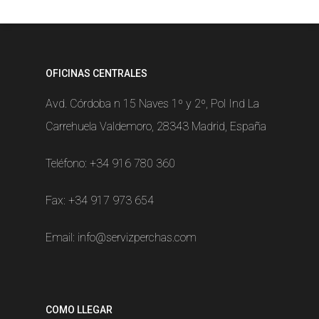
OFICINAS CENTRALES
Avd. Córdoba n 15 Naves 1º y 2º, Pol Ind La
Carrehuela Valdemoro, 28343 Madrid, España
Teléfono:
+34 916 780 360
Fax: +34 917 973 654
Email:
info@servizperchas.com
COMO LLEGAR