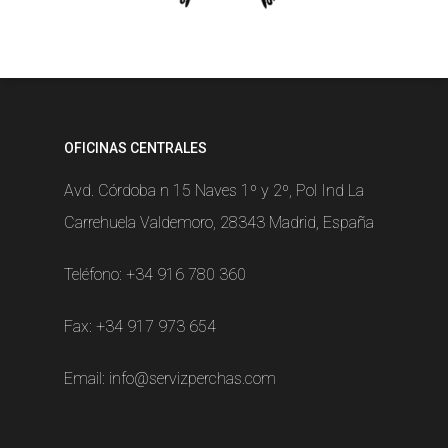
OFICINAS CENTRALES
Avd. Córdoba n 15 Naves 1º y 2º, Pol Ind La
Carrehuela Valdemoro, 28343 Madrid, España
Teléfono:
+34 916 780 360
Fax: +34 917 973 654
Email:
info@servizperchas.com