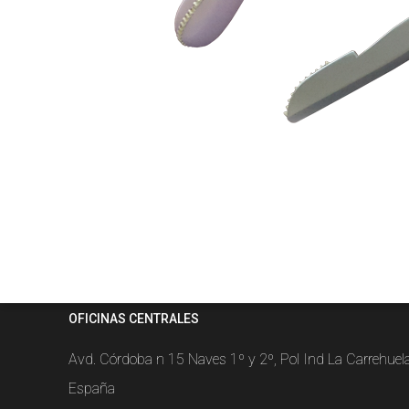
OFICINAS CENTRALES
Avd. Córdoba n 15 Naves 1º y 2º, Pol Ind La Carrehue
España