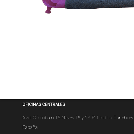
OFICINAS CENTRALES
Avd. Córdoba n 15 Naves 1º y 2º, Pol Ind La Carrehue
España