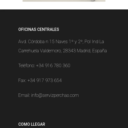
OFICINAS CENTRALES
Avd. Córdoba n 15 Naves 1º y 2º, Pol Ind La
Carrehuela Valdemoro, 28343 Madrid, España
Teléfono:
+34 916 780 360
Fax: +34 917 973 654
Email:
info@servizperchas.com
COMO LLEGAR