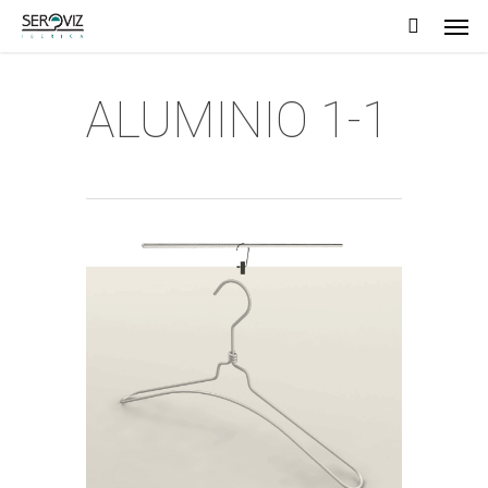
Men
Skip
to
main
ALUMINIO 1-1
content