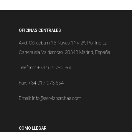
OFICINAS CENTRALES
Avd. Córdoba n 15 Naves 1º y 2º, Pol Ind La
Carrehuela Valdemoro, 28343 Madrid, España
Teléfono:
+34 916 780 360
Fax: +34 917 973 654
Email:
info@servizperchas.com
COMO LLEGAR