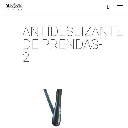
Men
Skip
to
main
ANTIDESLIZANTE
content
DE PRENDAS-
2