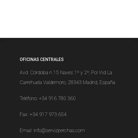
OFICINAS CENTRALES
Avd. Córdoba n 15 Naves 1º y 2º, Pol Ind La
Carrehuela Valdemoro, 28343 Madrid, España
Teléfono:
+34 916 780 360
Fax: +34 917 973 654
Email:
info@servizperchas.com