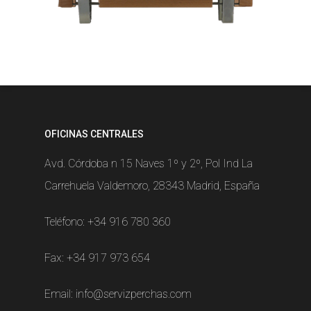
OFICINAS CENTRALES
Avd. Córdoba n 15 Naves 1º y 2º, Pol Ind La
Carrehuela Valdemoro, 28343 Madrid, España
Teléfono:
+34 916 780 360
Fax: +34 917 973 654
Email:
info@servizperchas.com