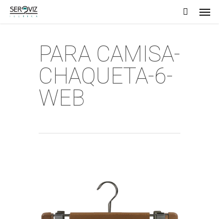
Men
Skip
to
main
PARA CAMISA-
content
CHAQUETA-6-
WEB