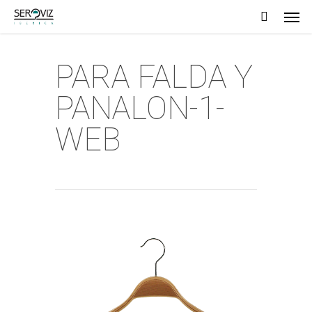
Men
Skip
to
main
PARA FALDA Y
content
PANALON-1-
WEB