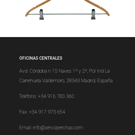
OFICINAS CENTRALES
Avd. Córdoba n 15 Naves 1º y 2º, Pol Ind La
Carrehuela Valdemoro, 28343 Madrid, España
Teléfono:
+34 916 780 360
Fax: +34 917 973 654
Email:
info@servizperchas.com