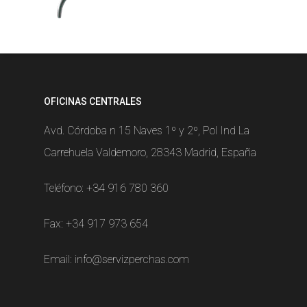
OFICINAS CENTRALES
Avd. Córdoba n 15 Naves 1º y 2º, Pol Ind La
Carrehuela Valdemoro, 28343 Madrid, España
Teléfono:
+34 916 780 360
Fax: +34 917 973 654
Email:
info@servizperchas.com