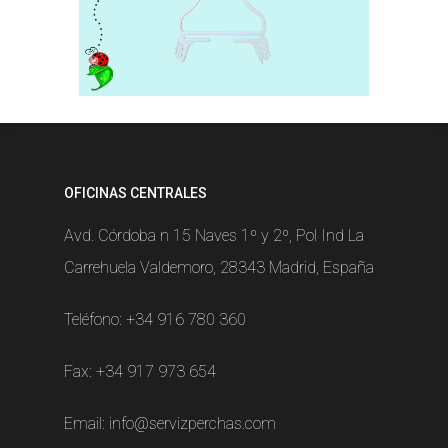
OFICINAS CENTRALES
Avd. Córdoba n 15 Naves 1º y 2º, Pol Ind La
Carrehuela Valdemoro, 28343 Madrid, España
Teléfono:
+34 916 780 360
Fax: +34 917 973 654
Email:
info@servizperchas.com