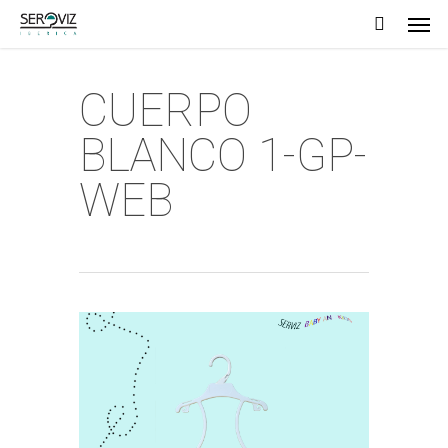
Men
Skip
to
main
CUERPO
content
BLANCO 1-GP-
WEB