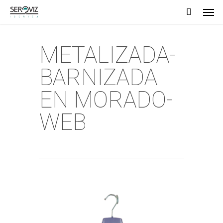
Men
Skip
to
main
METALIZADA-
content
BARNIZADA
EN MORADO-
WEB