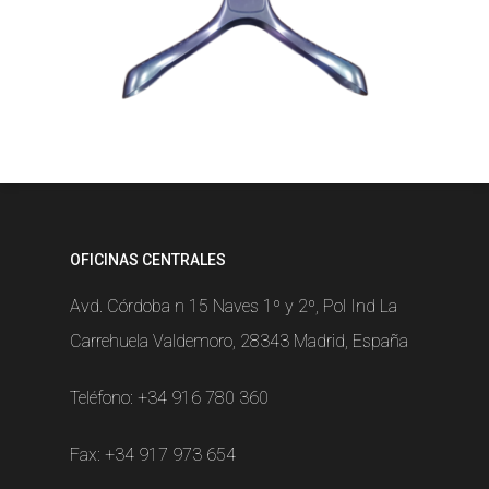
OFICINAS CENTRALES
Avd. Córdoba n 15 Naves 1º y 2º, Pol Ind La
Carrehuela Valdemoro, 28343 Madrid, España
Teléfono:
+34 916 780 360
Fax: +34 917 973 654