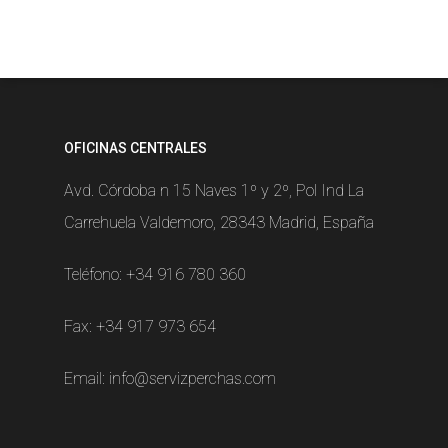
OFICINAS CENTRALES
Avd. Córdoba n 15 Naves 1º y 2º, Pol Ind La
Carrehuela Valdemoro, 28343 Madrid, España
Teléfono:
+34 916 780 360
Fax: +34 917 973 654
Email:
info@servizperchas.com