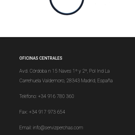
OFICINAS CENTRALES
Avd. Córdoba n 15 Naves 1º y 2º, Pol Ind La
Carrehuela Valdemoro, 28343 Madrid, España
Teléfono:
+34 916 780 360
Fax: +34 917 973 654
Email:
info@servizperchas.com