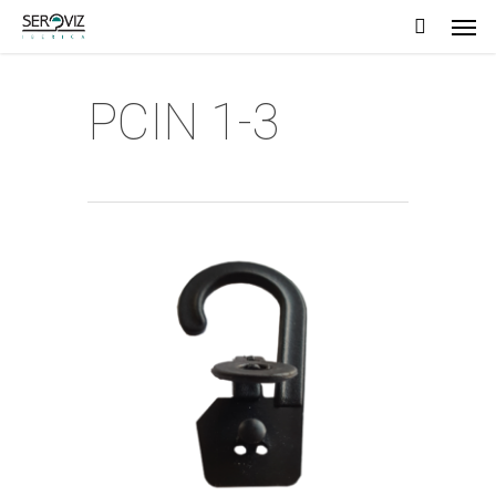
Men
Skip
to
main
PCIN 1-3
content