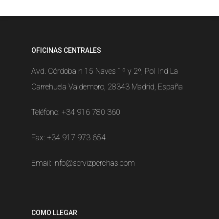
OFICINAS CENTRALES
Avd. Córdoba n 15 Naves 1º y 2º, Pol Ind La
Carrehuela Valdemoro, 28343 Madrid, España
Teléfono:
+34 916 780 360
Fax: +34 917 973 654
Email:
info@servizperchas.com
COMO LLEGAR