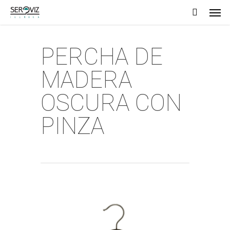
Men
Skip
to
main
PERCHA DE
content
MADERA
OSCURA CON
PINZA