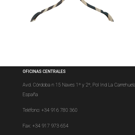
OFICINAS CENTRALES
Avd. Córdoba n 15 Naves 1º y 2º, Pol Ind La Carrehue
España
Teléfono:
+34 916 780 360
Fax: +34 917 973 654