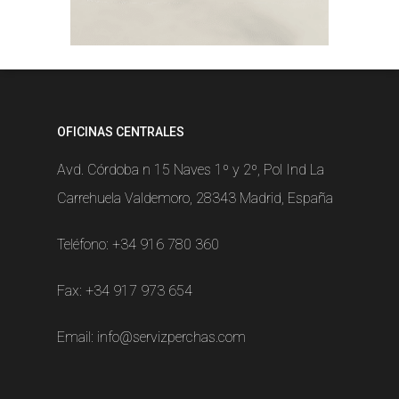
OFICINAS CENTRALES
Avd. Córdoba n 15 Naves 1º y 2º, Pol Ind La
Carrehuela Valdemoro, 28343 Madrid, España
Teléfono:
+34 916 780 360
Fax: +34 917 973 654
Email:
info@servizperchas.com