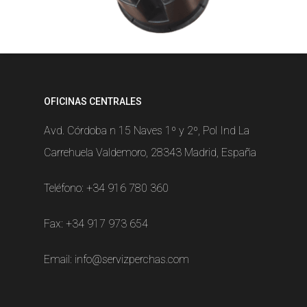
OFICINAS CENTRALES
Avd. Córdoba n 15 Naves 1º y 2º, Pol Ind La
Carrehuela Valdemoro, 28343 Madrid, España
Teléfono:
+34 916 780 360
Fax: +34 917 973 654
Email:
info@servizperchas.com