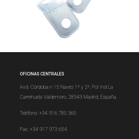
OFICINAS CENTRALES
Avd. Córdoba n 15 Naves 1º y 2º, Pol Ind La
Carrehuela Valdemoro, 28343 Madrid, España
Teléfono:
+34 916 780 360
Fax: +34 917 973 654