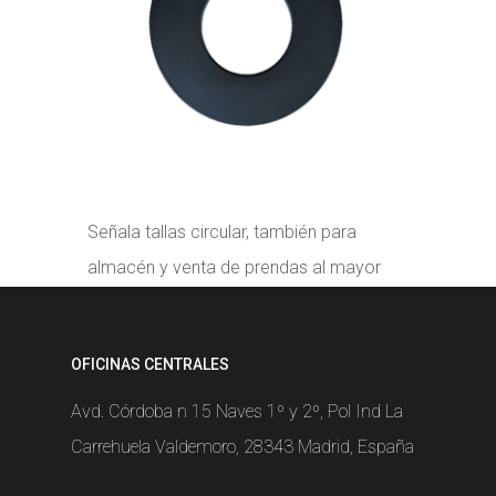
Señala tallas circular, también para
almacén y venta de prendas al mayor
OFICINAS CENTRALES
Avd. Córdoba n 15 Naves 1º y 2º, Pol Ind La
Carrehuela Valdemoro, 28343 Madrid, España