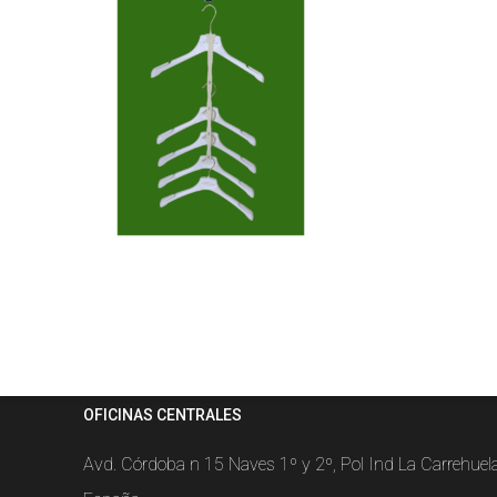
OFICINAS CENTRALES
Avd. Córdoba n 15 Naves 1º y 2º, Pol Ind La Carrehue