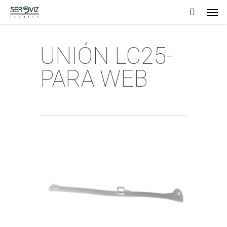
Men
Skip
to
main
UNIÓN LC25-
content
PARA WEB