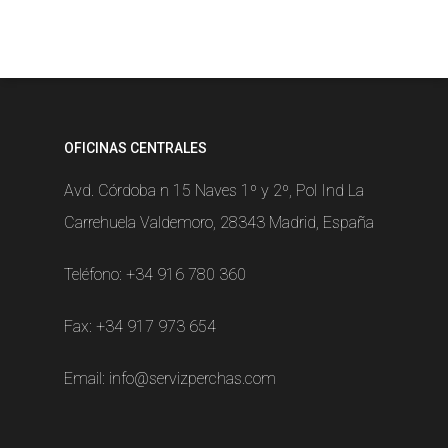
OFICINAS CENTRALES
Avd. Córdoba n 15 Naves 1º y 2º, Pol Ind La
Carrehuela Valdemoro, 28343 Madrid, España
Teléfono:
+34 916 780 360
Fax: +34 917 973 654
Email:
info@servizperchas.com