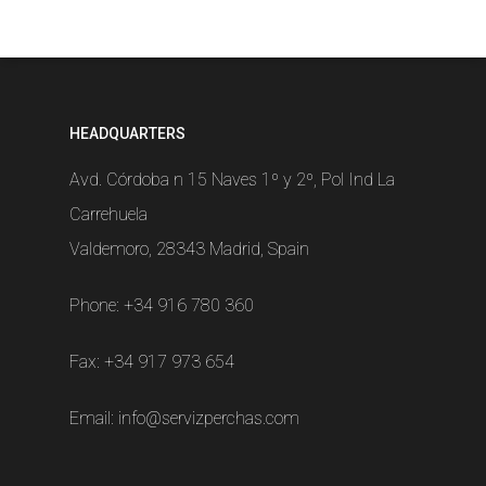
HEADQUARTERS
Avd. Córdoba n 15 Naves 1º y 2º, Pol Ind La
Carrehuela
Valdemoro, 28343 Madrid, Spain
Phone:
+34 916 780 360
Fax: +34 917 973 654
Email:
info@servizperchas.com