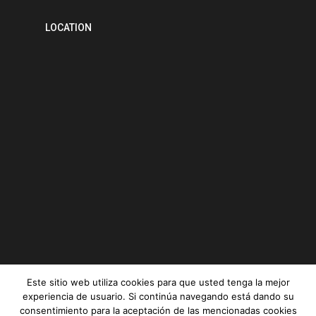
LOCATION
Este sitio web utiliza cookies para que usted tenga la mejor
experiencia de usuario. Si continúa navegando está dando su
consentimiento para la aceptación de las mencionadas cookies
Serviz © All rights reserved |
Aviso legal
|
Política de