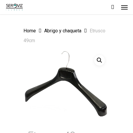
Men
Skip
to
main
Home
Abrigo y chaqueta
Etrusco
content
49cm