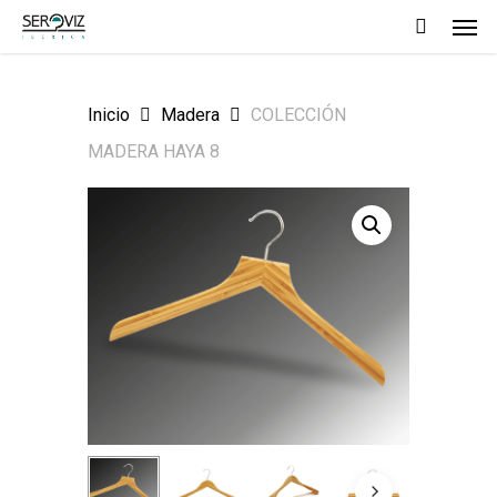
Men
Skip
to
main
Inicio
Madera
COLECCIÓN
content
MADERA HAYA 8