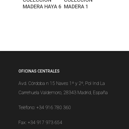
presupuesto
presupuesto
MADERA HAYA 6
MADERA 1
OFICINAS CENTRALES
Avd. Córdoba n 15 Naves 1º y 2º, Pol Ind La
Carrehuela Valdemoro, 28343 Madrid, España
Teléfono:
+34 916 780 360
Fax: +34 917 973 654