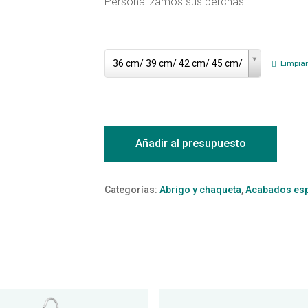
Personalizamos sus perchas
taxonomy singular Nombre: Medidas
taxonomy
36 cm/ 39 cm/ 42 cm/ 45 cm/
singular
Limpiar
Nombre:
Medidas
Añadir al presupuesto
Categorías:
Abrigo y chaqueta
,
Acabados esp