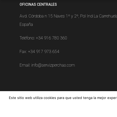
OFICINAS CENTRALES
Avd. Córdoba n 15 Naves 1º y 2º, Pol Ind La Carrehue
España
Teléfono:
+34 916 780 360
Fax: +34 917 973 654
Email:
info@servizperchas.com
Este sitio web utiliza cookies para que usted tenga la mejor exp
Serviz © All rights reserved |
Aviso legal
|
Política de privacidad
|
Polít