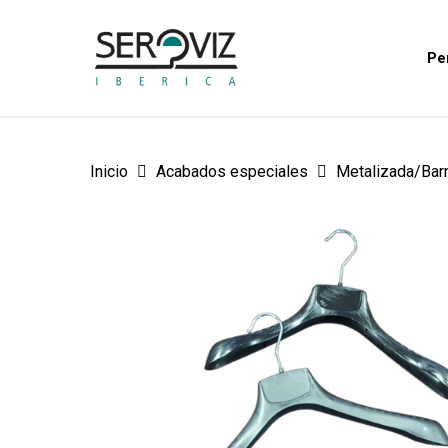
Skip
to
Pe
main
content
Inicio
Acabados especiales
Metalizada/Bar