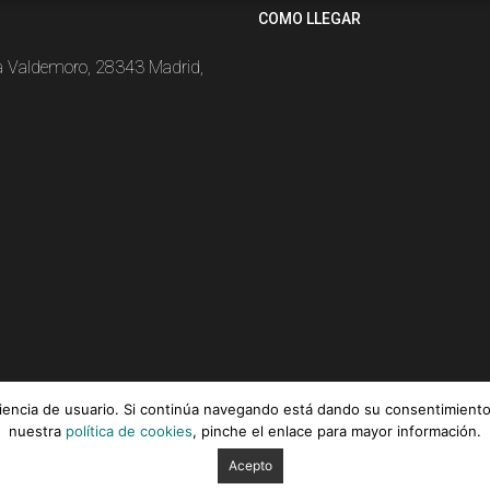
COMO LLEGAR
la Valdemoro, 28343 Madrid,
eriencia de usuario. Si continúa navegando está dando su consentimiento
nuestra
política de cookies
, pinche el enlace para mayor información.
Acepto
ica de cookies