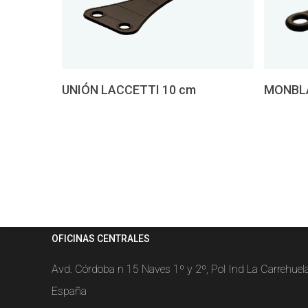
Pedir 
Añadir al presupuesto
UNIÓN LACCETTI 10 cm
MONBL
OFICINAS CENTRALES
Avd. Córdoba n 15 Naves 1º y 2º, Pol Ind La Carrehue
España