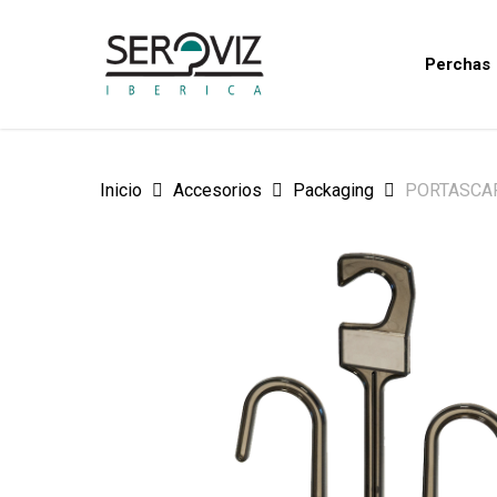
Skip
to
Perchas
main
content
Inicio
Accesorios
Packaging
PORTASCA