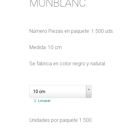
MONBLANC
Número Piezas en paquete: 1.500 uds.
Medida: 10 cm
Se fabrica en color negro y natural.
taxonomy singular Nombre: Medidas
taxonomy
10 cm
singular
Nombre:
Medidas
Limpiar
Unidades por paquete 1.500