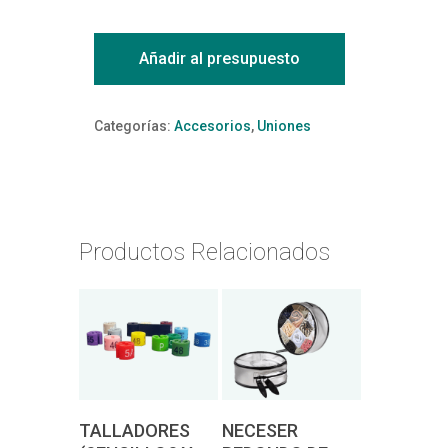
Añadir al presupuesto
Categorías:
Accesorios
,
Uniones
Productos Relacionados
Pedir
Pedir
TALLADORES
NECESER
presupuesto
presupuesto