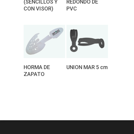
(SENCILLOS Y
REDONDO DE
CON VISOR)
PVC
Pedir
Pedir
HORMA DE
UNION MAR 5 cm
presupuesto
presupuesto
ZAPATO