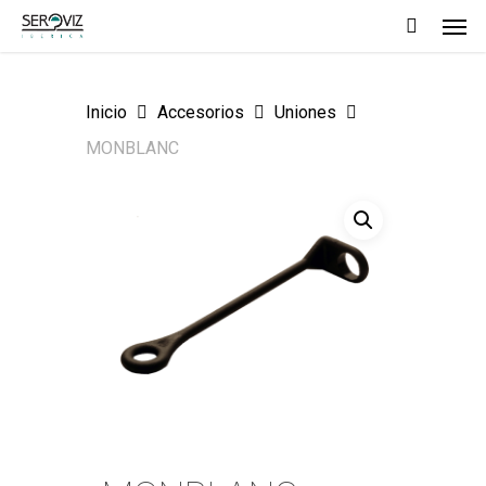
Men
Skip
to
main
Inicio
Accesorios
Uniones
content
MONBLANC