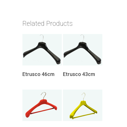
Related Products
Ask for
Ask for
Etrusco 46cm
Etrusco 43cm
budget
budget
Ask for budget
Ask for budget