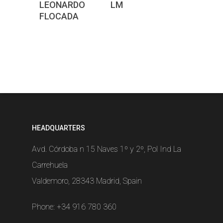
LEONARDO
LM
FLOCADA
HEADQUARTERS
Avd. Córdoba n 15 Naves 1º y 2º, Pol Ind La
Carrehuela
Valdemoro, 28343 Madrid, Spain
Phone:
+34 916 780 360