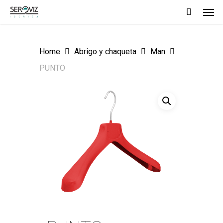
Men
Skip
to
main
Home
Abrigo y chaqueta
Man
content
PUNTO