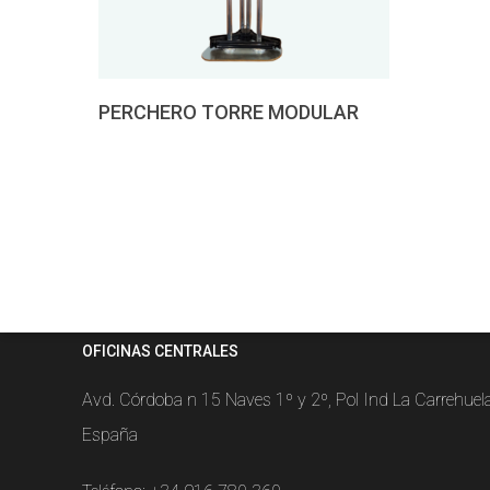
Pedir presupuesto
PERCHERO TORRE MODULAR
OFICINAS CENTRALES
Avd. Córdoba n 15 Naves 1º y 2º, Pol Ind La Carrehue
España