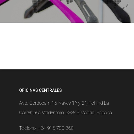
OFICINAS CENTRALES
Avd. Córdoba n 15 Naves 1º y 2º, Pol Ind La
Carrehuela Valdemoro, 28343 Madrid, España
Teléfono:
+34 916 780 360